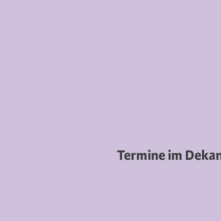
Termine im Deka
3hand.de
sign
© 2021
Layout powered by
Neve