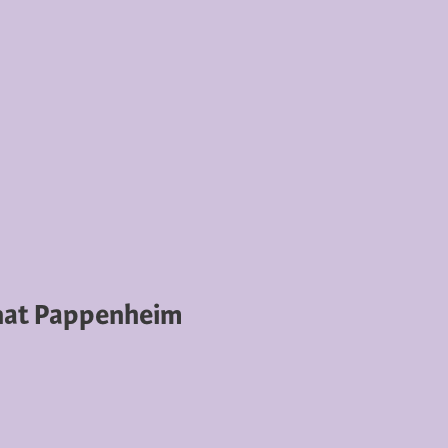
nat Pappenheim
Evang.-Luth. Pfarramt Wettelsheim
Pfarrgasse 6 | 91757 Treuchtlingen